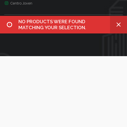
Centro Joven
NO PRODUCTS WERE FOUND
MATCHING YOUR SELECTION.
BÚSQUEDA
¿Qué necesitas?
Utiliza el siguiente formulario para encontrar lo que buscas en
nuestro sitio web
Search
for: