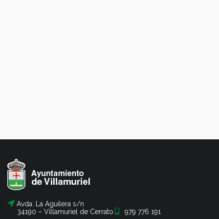
Avda. La Aguilera s/n
34190 – Villamuriel de Cerrato
979 776 191