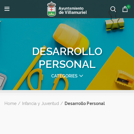
0
DESARROLLO
PERSONAL
CATEGORIES
Home
Infancia y Juventud
Desarrollo Personal