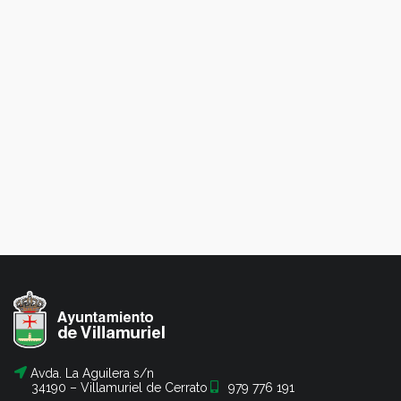
Avda. La Aguilera s/n
34190 – Villamuriel de Cerrato
979 776 191