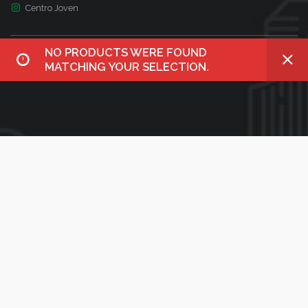
Centro Joven
NO PRODUCTS WERE FOUND
MATCHING YOUR SELECTION.
BÚSQUEDA
¿Qué necesitas?
Utiliza el siguiente formulario para encontrar lo que buscas en
nuestro sitio web
Search
for: