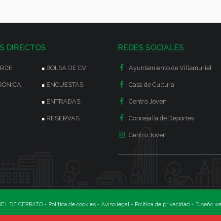
S DIRECTOS
REDES SOCIALES
ERDE
BOLSA DE CV
Ayuntamiento de Villamuriel
RÓNICA
ENCUESTAS
Casa de Cultura
ENTRADAS
Centro Joven
RESERVAS
Concejalía de Deportes
Centro Joven
EL DE CERRATO -
Política de cookies
-
Aviso legal
-
Política de privacidad
- Diseño w