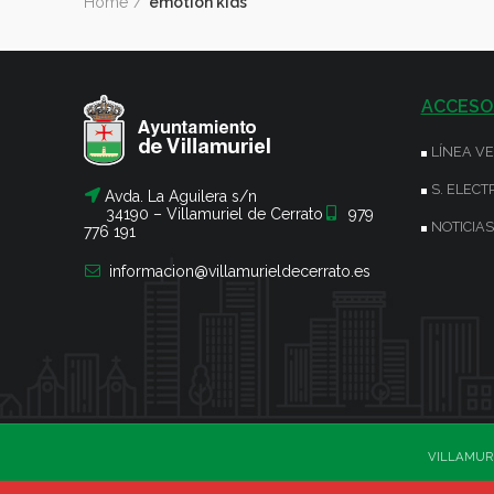
Home
emotion kids
ACCESO
LÍNEA V
S. ELECT
Avda. La Aguilera s/n
34190 – Villamuriel de Cerrato
979
NOTICIAS
776 191
informacion@villamurieldecerrato.es
VILLAMURI