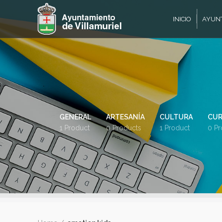
INICIO
AYUN
GENERAL
ARTESANÍA
CULTURA
CUR
1 Product
0 Products
1 Product
0 Pr