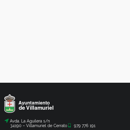
Avda. La Aguilera s/n
34190 – Villamuriel de Cerrato
979 776 191