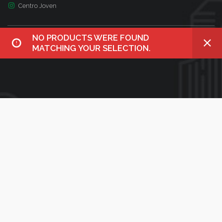
Centro Joven
NO PRODUCTS WERE FOUND
MATCHING YOUR SELECTION.
BÚSQUEDA
¿Qué necesitas?
Utiliza el siguiente formulario para encontrar lo que buscas en
nuestro sitio web
Search
for: