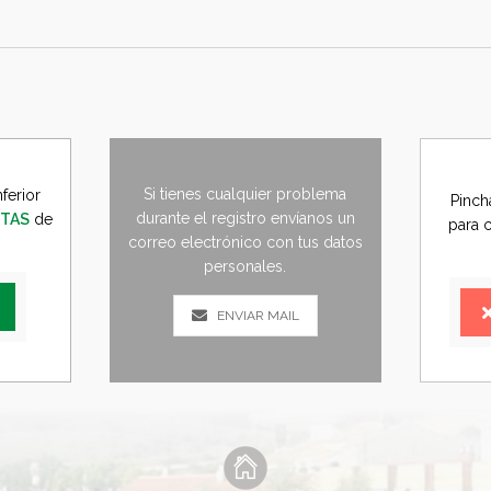
Si tienes cualquier problema
ferior
Pinch
durante el registro envíanos un
TAS
de
para c
correo electrónico con tus datos
personales.
ENVIAR MAIL