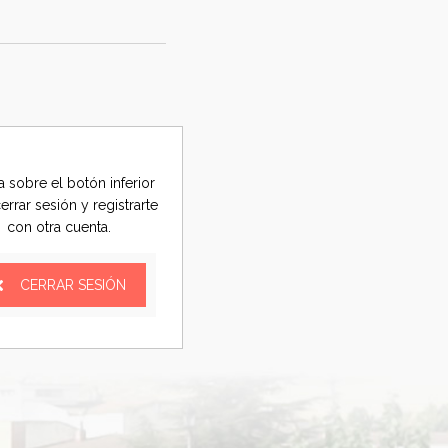
a sobre el botón inferior
errar sesión y registrarte
con otra cuenta.
CERRAR SESIÓN