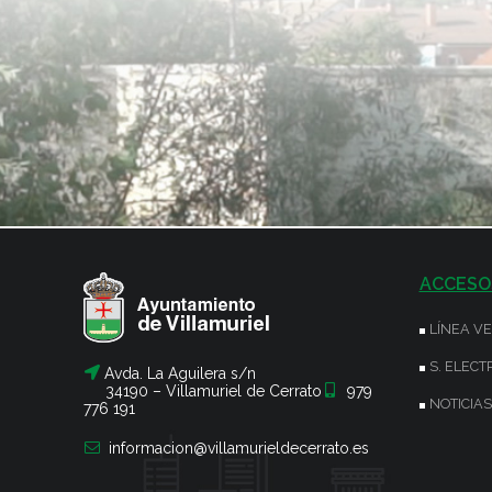
ACCESO
LÍNEA V
S. ELECT
Avda. La Aguilera s/n
34190 – Villamuriel de Cerrato
979
NOTICIAS
776 191
informacion@villamurieldecerrato.es