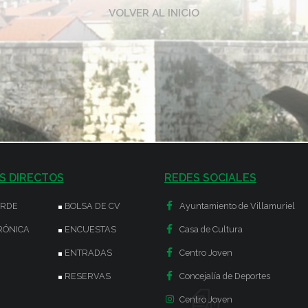
VOLVER AL INICIO
S DIRECTOS
REDES SOCIALES
ERDE
BOLSA DE CV
Ayuntamiento de Villamuriel
RÓNICA
ENCUESTAS
Casa de Cultura
ENTRADAS
Centro Joven
RESERVAS
Concejalía de Deportes
Centro Joven