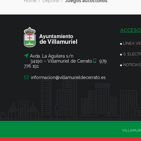
Home
Deporte
Juegos autóctonos
ACCESO
LÍNEA V
S. ELECT
Avda. La Aguilera s/n
34190 – Villamuriel de Cerrato
979
NOTICIAS
776 191
informacion@villamurieldecerrato.es
VILLAMURI