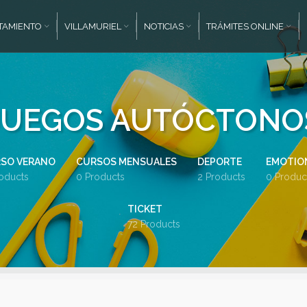
TAMIENTO
VILLAMURIEL
NOTICIAS
TRÁMITES ONLINE
JUEGOS AUTÓCTONO
SO VERANO
CURSOS MENSUALES
DEPORTE
EMOTION
oducts
0 Products
2 Products
0 Produc
TICKET
72 Products