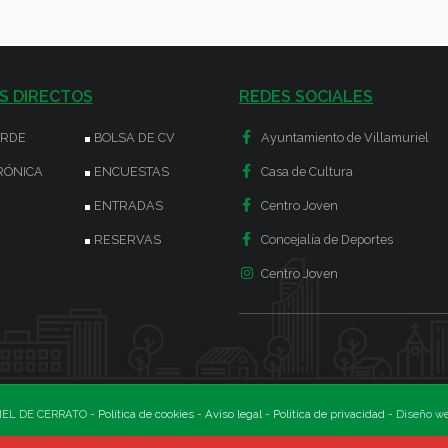
S DIRECTOS
REDES SOCIALES
ERDE
BOLSA DE CV
Ayuntamiento de Villamuriel
RÓNICA
ENCUESTAS
Casa de Cultura
ENTRADAS
Centro Joven
RESERVAS
Concejalía de Deportes
Centro Joven
EL DE CERRATO -
Política de cookies
-
Aviso legal
-
Política de privacidad
- Diseño w