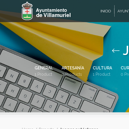
INICIO
AYUN
GENERAL
ARTESANÍA
CULTURA
CUR
1 Product
0 Products
1 Product
0 Pr