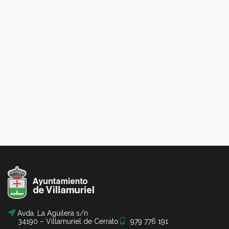
Avda. La Aguilera s/n
34190 – Villamuriel de Cerrato
979 776 191