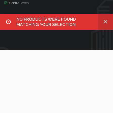
Centro Joven
NO PRODUCTS WERE FOUND
MATCHING YOUR SELECTION.
BÚSQUEDA
¿Qué necesitas?
Utiliza el siguiente formulario para encontrar lo que buscas en
nuestro sitio web
Search
for: