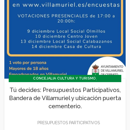
,
CONCEJALIA CULTURA Y TURISMO
,
CONCEJALÍA JUVENTUD INFANCIA Y PARTICIPACIÓN
Tú decides: Presupuestos Participativos,
,
,
CULTURA
GENERAL
SIN CATEGORÍA
Bandera de Villamuriel y ubicación puerta
cementerio.
PRESUPUESTOS PARTICIPATIVOS