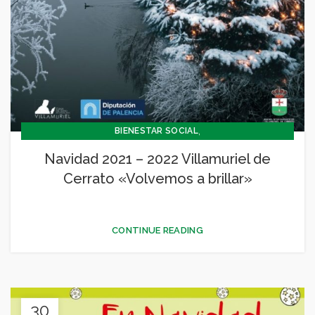
,
BIENESTAR SOCIAL
,
CONCEJALÍA BARRIOS Y BIENESTAR SOCIAL
Navidad 2021 – 2022 Villamuriel de
,
CONCEJALIA CULTURA Y TURISMO
Cerrato «Volvemos a brillar»
,
CONCEJALÍA JUVENTUD INFANCIA Y PARTICIPACIÓN
,
,
,
,
CULTURA
DEPORTES
GENERAL
JUVENTUD - INFANCIA
NAVIDAD 2021 2022
CONTINUE READING
30