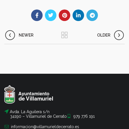
NEWER
OLDER
Avda. La Aguilera s/n
34190 – Villamuriel de Cerrato
979 776 191
informacion@villamurieldecerrato.es