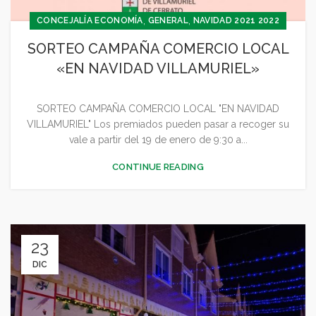
,
,
CONCEJALÍA ECONOMÍA
GENERAL
NAVIDAD 2021 2022
SORTEO CAMPAÑA COMERCIO LOCAL
«EN NAVIDAD VILLAMURIEL»
SORTEO CAMPAÑA COMERCIO LOCAL "EN NAVIDAD
VILLAMURIEL" Los premiados pueden pasar a recoger su
vale a partir del 19 de enero de 9:30 a...
CONTINUE READING
23
DIC