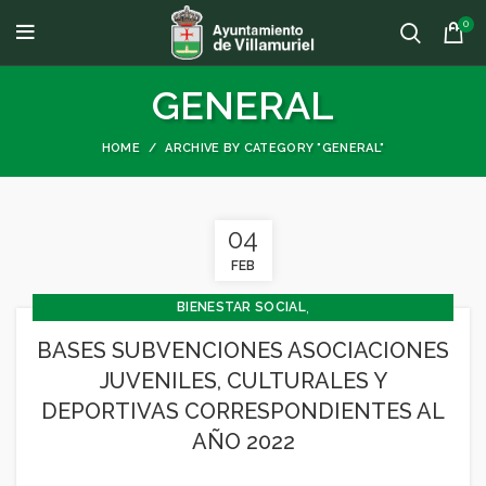
0
GENERAL
HOME
ARCHIVE BY CATEGORY "GENERAL"
04
FEB
,
BIENESTAR SOCIAL
,
CONCEJALÍA BARRIOS Y BIENESTAR SOCIAL
BASES SUBVENCIONES ASOCIACIONES
,
CONCEJALIA CULTURA Y TURISMO
JUVENILES, CULTURALES Y
,
CONCEJALÍA DEPORTES
DEPORTIVAS CORRESPONDIENTES AL
,
CONCEJALÍA JUVENTUD INFANCIA Y PARTICIPACIÓN
AÑO 2022
,
,
,
,
CULTURA
DEPORTES
FESTEJOS
GENERAL
,
JUVENTUD - INFANCIA
MEDIO AMBIENTE