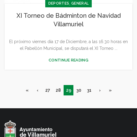
,
DEPORTES
GENERAL
XI Torneo de Bádminton de Navidad
Villamuriel
El próximo viernes día 17 de Diciembre, a las 16.30 horas en
el Pabellón Municipal, se disputará el XI Torneo ...
CONTINUE READING
«
‹
27
28
29
30
31
›
»