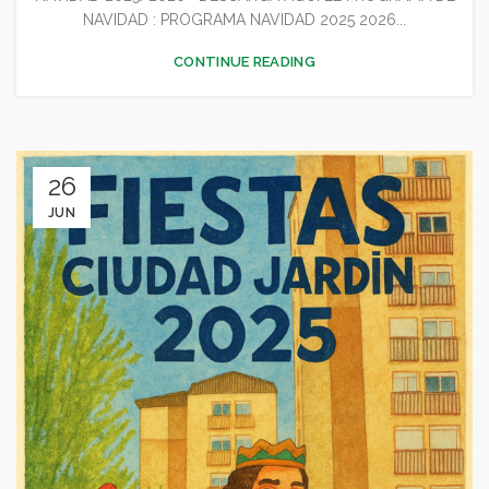
NAVIDAD : PROGRAMA NAVIDAD 2025 2026...
,
,
,
CULTURA
DEPORTES
FESTEJOS
JUVENTUD - INFANCIA
CONTINUE READING
26
JUN