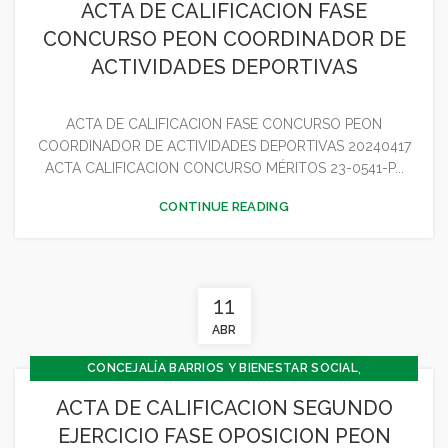
ACTA DE CALIFICACION FASE
,
,
CONCEJALÍA DEPORTES
CONCEJALÍA ECONOMÍA
CONCURSO PEON COORDINADOR DE
,
CONCEJALÍA JUVENTUD INFANCIA Y PARTICIPACIÓN
ACTIVIDADES DEPORTIVAS
,
,
DEPORTES
GENERAL
JUVENTUD - INFANCIA
ACTA DE CALIFICACION FASE CONCURSO PEON
COORDINADOR DE ACTIVIDADES DEPORTIVAS 20240417
ACTA CALIFICACION CONCURSO MÉRITOS 23-0541-P...
CONTINUE READING
11
ABR
,
CONCEJALÍA BARRIOS Y BIENESTAR SOCIAL
,
CONCEJALÍA DEPORTES
ACTA DE CALIFICACION SEGUNDO
,
CONCEJALÍA JUVENTUD INFANCIA Y PARTICIPACIÓN
EJERCICIO FASE OPOSICION PEON
,
DEPORTES
GENERAL