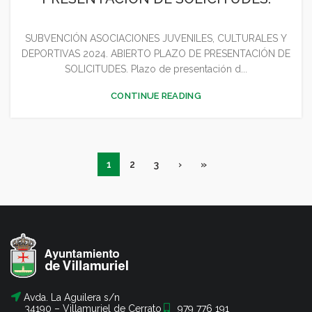
SUBVENCIÓN ASOCIACIONES JUVENILES, CULTURALES Y
DEPORTIVAS 2024. ABIERTO PLAZO DE PRESENTACIÓN DE
SOLICITUDES. Plazo de presentación d...
CONTINUE READING
1
2
3
›
»
Avda. La Aguilera s/n
34190 – Villamuriel de Cerrato
979 776 191