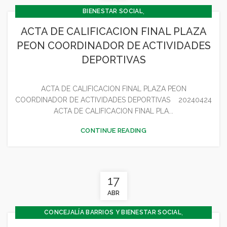
,
BIENESTAR SOCIAL
,
CONCEJALÍA BARRIOS Y BIENESTAR SOCIAL
ACTA DE CALIFICACION FINAL PLAZA
,
,
CONCEJALÍA DEPORTES
CONCEJALÍA ECONOMÍA
PEON COORDINADOR DE ACTIVIDADES
,
CONCEJALÍA JUVENTUD INFANCIA Y PARTICIPACIÓN
DEPORTIVAS
,
,
DEPORTES
GENERAL
JUVENTUD - INFANCIA
ACTA DE CALIFICACION FINAL PLAZA PEON
COORDINADOR DE ACTIVIDADES DEPORTIVAS 20240424
ACTA DE CALIFICACION FINAL PLA...
CONTINUE READING
17
ABR
,
CONCEJALÍA BARRIOS Y BIENESTAR SOCIAL
,
CONCEJALIA CULTURA Y TURISMO