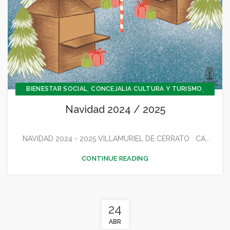
,
,
BIENESTAR SOCIAL
CONCEJALIA CULTURA Y TURISMO
,
CONCEJALÍA FESTEJOS
Navidad 2024 / 2025
,
CONCEJALÍA JUVENTUD INFANCIA Y PARTICIPACIÓN
,
,
,
,
CULTURA
DEPORTES
FESTEJOS
GENERAL
NAVIDAD 2024 - 2025 VILLAMURIEL DE CERRATO CA...
JUVENTUD - INFANCIA
CONTINUE READING
24
ABR