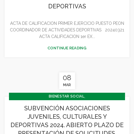
DEPORTIVAS
,
DEPORTES
GENERAL
ACTA DE CALIFICACION PRIMER EJERCICIO PUESTO PEON
COORDINADOR DE ACTIVIDADES DEPORTIVAS 20240321
ACTA CALIFICACION 1er EX...
CONTINUE READING
08
MAR
,
BIENESTAR SOCIAL
,
CONCEJALÍA BARRIOS Y BIENESTAR SOCIAL
SUBVENCIÓN ASOCIACIONES
,
CONCEJALÍA ECONOMÍA
JUVENILES, CULTURALES Y
,
CONCEJALÍA JUVENTUD INFANCIA Y PARTICIPACIÓN
DEPORTIVAS 2024. ABIERTO PLAZO DE
,
,
,
CULTURA
DEPORTES
GENERAL
JUVENTUD - INFANCIA
PRESENTACIÓN DE SOLICITUDES.