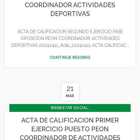
COORDINADOR ACTIVIDADES
DEPORTIVAS
ACTA DE CALIFICACION SEGUNDO EJERCICIO FASE
OPOSICION PEON COORDINADOR ACTIVIDADES
DEPORTIVAS 20240411_Acta_20240411 ACTA CALIFICAC...
CONTINUE READING
21
MAR
,
BIENESTAR SOCIAL
,
CONCEJALÍA BARRIOS Y BIENESTAR SOCIAL
ACTA DE CALIFICACION PRIMER
,
CONCEJALIA CULTURA Y TURISMO
EJERCICIO PUESTO PEON
,
CONCEJALÍA DEPORTES
COORDINADOR DE ACTIVIDADES
,
CONCEJALÍA JUVENTUD INFANCIA Y PARTICIPACIÓN