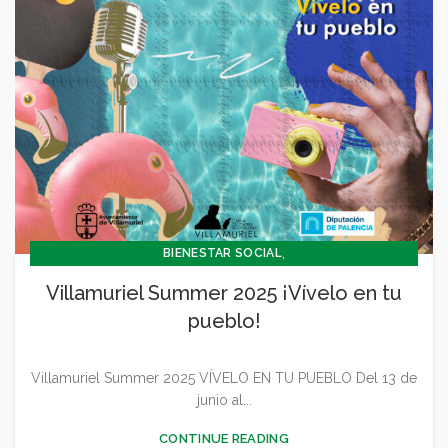
,
BIENESTAR SOCIAL
,
CONCEJALÍA BARRIOS Y BIENESTAR SOCIAL
Villamuriel Summer 2025 ¡Vívelo en tu
,
CONCEJALIA CULTURA Y TURISMO
pueblo!
,
,
CONCEJALÍA DEPORTES
CONCEJALÍA FESTEJOS
,
CONCEJALÍA JUVENTUD INFANCIA Y PARTICIPACIÓN
Villamuriel Summer 2025 VÍVELO EN TU PUEBLO Del 13 de
,
,
,
,
CULTURA
DEPORTES
FESTEJOS
GENERAL
junio al...
JUVENTUD - INFANCIA
CONTINUE READING