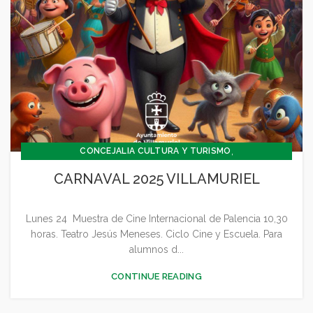
,
CONCEJALIA CULTURA Y TURISMO
,
,
CONCEJALÍA DEPORTES
CONCEJALÍA FESTEJOS
CARNAVAL 2025 VILLAMURIEL
,
,
,
,
CULTURA
DEPORTES
FESTEJOS
GENERAL
,
JUVENTUD - INFANCIA
SIN CATEGORÍA
Lunes 24 Muestra de Cine Internacional de Palencia 10,30
horas. Teatro Jesús Meneses. Ciclo Cine y Escuela. Para
alumnos d...
CONTINUE READING