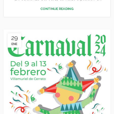
,
CONCEJALÍA JUVENTUD INFANCIA Y PARTICIPACIÓN
CONTINUE READING
,
,
,
,
CULTURA
DEPORTES
FESTEJOS
GENERAL
,
JUVENTUD - INFANCIA
MEDIO AMBIENTE
29
ENE