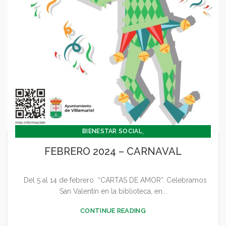
,
BIENESTAR SOCIAL
,
CONCEJALÍA BARRIOS Y BIENESTAR SOCIAL
FEBRERO 2024 – CARNAVAL
,
CONCEJALIA CULTURA Y TURISMO
,
,
CONCEJALÍA DEPORTES
CONCEJALÍA FESTEJOS
Del 5 al 14 de febrero “CARTAS DE AMOR”. Celebramos
,
CONCEJALÍA JUVENTUD INFANCIA Y PARTICIPACIÓN
San Valentín en la biblioteca, en...
,
,
,
,
CULTURA
DEPORTES
FESTEJOS
GENERAL
JUVENTUD - INFANCIA
CONTINUE READING