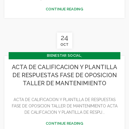
,
,
,
,
CULTURA
DEPORTES
FESTEJOS
GENERAL
CONTINUE READING
,
JUVENTUD - INFANCIA
MEDIO AMBIENTE
24
OCT
,
BIENESTAR SOCIAL
,
CONCEJALÍA BARRIOS Y BIENESTAR SOCIAL
ACTA DE CALIFICACION Y PLANTILLA
,
,
,
,
CONCEJALÍA ECONOMÍA
CULTURA
DEPORTES
FESTEJOS
DE RESPUESTAS FASE DE OPOSICION
,
,
GENERAL
JUVENTUD - INFANCIA
MEDIO AMBIENTE
TALLER DE MANTENIMIENTO
ACTA DE CALIFICACION Y PLANTILLA DE RESPUESTAS
FASE DE OPOSICION TALLER DE MANTENIMIENTO ACTA
DE CALIFCACION Y PLANTILLA DE RESPU...
CONTINUE READING