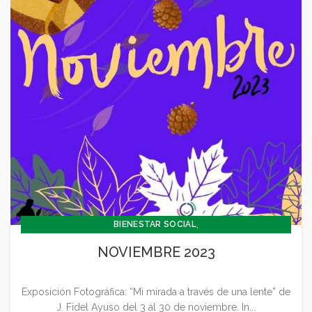
,
BIENESTAR SOCIAL
,
CONCEJALÍA BARRIOS Y BIENESTAR SOCIAL
NOVIEMBRE 2023
,
CONCEJALIA CULTURA Y TURISMO
,
,
CONCEJALÍA DEPORTES
CONCEJALÍA ECONOMÍA
Exposición Fotográfica: “Mi mirada a través de una lente” de
,
CONCEJALÍA FESTEJOS
J. Fidel Ayuso del 3 al 30 de noviembre. In...
,
CONCEJALÍA JUVENTUD INFANCIA Y PARTICIPACIÓN