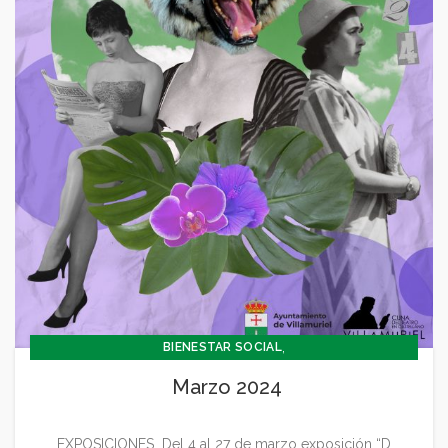
,
BIENESTAR SOCIAL
,
CONCEJALÍA BARRIOS Y BIENESTAR SOCIAL
Marzo 2024
,
CONCEJALIA CULTURA Y TURISMO
,
,
CONCEJALÍA DEPORTES
CONCEJALÍA ECONOMÍA
EXPOSICIONES Del 4 al 27 de marzo exposición “D...
,
CONCEJALÍA FESTEJOS