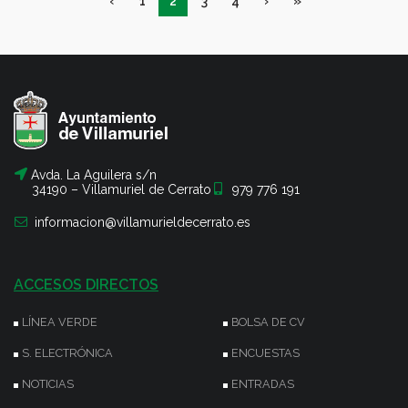
‹
1
2
3
4
›
»
Avda. La Aguilera s/n
34190 – Villamuriel de Cerrato
979 776 191
informacion@villamurieldecerrato.es
ACCESOS DIRECTOS
LÍNEA VERDE
BOLSA DE CV
S. ELECTRÓNICA
ENCUESTAS
NOTICIAS
ENTRADAS