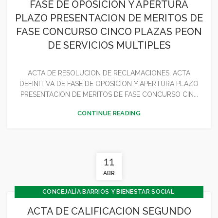
FASE DE OPOSICION Y APERTURA
,
CONCEJALÍA FESTEJOS
PLAZO PRESENTACION DE MERITOS DE
,
CONCEJALÍA JUVENTUD INFANCIA Y PARTICIPACIÓN
FASE CONCURSO CINCO PLAZAS PEON
,
,
,
CONCEJALÍA OBRAS
CULTURA
GENERAL
DE SERVICIOS MULTIPLES
MEDIO AMBIENTE
ACTA DE RESOLUCION DE RECLAMACIONES, ACTA
DEFINITIVA DE FASE DE OPOSICION Y APERTURA PLAZO
PRESENTACION DE MERITOS DE FASE CONCURSO CIN...
CONTINUE READING
11
ABR
,
CONCEJALÍA BARRIOS Y BIENESTAR SOCIAL
,
CONCEJALÍA DEPORTES
ACTA DE CALIFICACION SEGUNDO
,
CONCEJALÍA JUVENTUD INFANCIA Y PARTICIPACIÓN