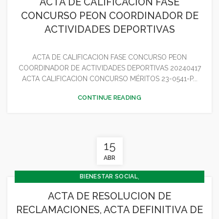
ACTA DE CALIFICACION FASE
,
,
CONCEJALÍA DEPORTES
CONCEJALÍA ECONOMÍA
CONCURSO PEON COORDINADOR DE
,
CONCEJALÍA JUVENTUD INFANCIA Y PARTICIPACIÓN
ACTIVIDADES DEPORTIVAS
,
,
DEPORTES
GENERAL
JUVENTUD - INFANCIA
ACTA DE CALIFICACION FASE CONCURSO PEON
COORDINADOR DE ACTIVIDADES DEPORTIVAS 20240417
ACTA CALIFICACION CONCURSO MÉRITOS 23-0541-P...
CONTINUE READING
15
ABR
,
BIENESTAR SOCIAL
,
CONCEJALÍA BARRIOS Y BIENESTAR SOCIAL
ACTA DE RESOLUCION DE
,
CONCEJALIA CULTURA Y TURISMO
RECLAMACIONES, ACTA DEFINITIVA DE
,
,
CONCEJALÍA DEPORTES
CONCEJALÍA ECONOMÍA