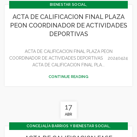
,
BIENESTAR SOCIAL
,
CONCEJALÍA BARRIOS Y BIENESTAR SOCIAL
ACTA DE CALIFICACION FINAL PLAZA
,
,
CONCEJALÍA DEPORTES
CONCEJALÍA ECONOMÍA
PEON COORDINADOR DE ACTIVIDADES
,
CONCEJALÍA JUVENTUD INFANCIA Y PARTICIPACIÓN
DEPORTIVAS
,
,
DEPORTES
GENERAL
JUVENTUD - INFANCIA
ACTA DE CALIFICACION FINAL PLAZA PEON
COORDINADOR DE ACTIVIDADES DEPORTIVAS 20240424
ACTA DE CALIFICACION FINAL PLA...
CONTINUE READING
17
ABR
,
CONCEJALÍA BARRIOS Y BIENESTAR SOCIAL
,
CONCEJALIA CULTURA Y TURISMO