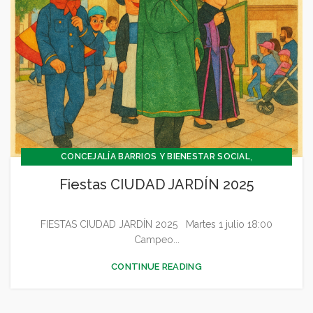
,
CONCEJALÍA BARRIOS Y BIENESTAR SOCIAL
,
CONCEJALIA CULTURA Y TURISMO
Fiestas CIUDAD JARDÍN 2025
,
,
CONCEJALÍA DEPORTES
CONCEJALÍA FESTEJOS
,
CONCEJALÍA JUVENTUD INFANCIA Y PARTICIPACIÓN
FIESTAS CIUDAD JARDÍN 2025 Martes 1 julio 18:00
,
,
,
CULTURA
DEPORTES
FESTEJOS
GENERAL
Campeo...
CONTINUE READING