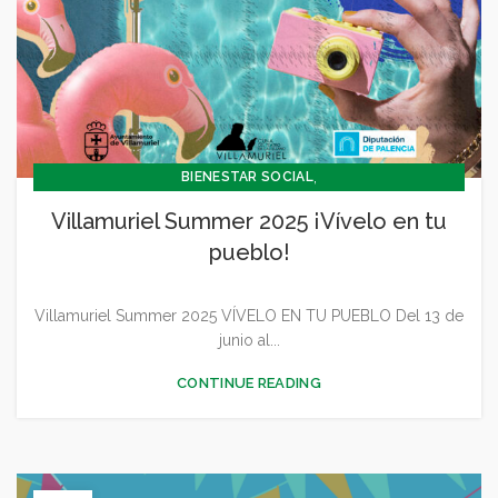
,
BIENESTAR SOCIAL
,
CONCEJALÍA BARRIOS Y BIENESTAR SOCIAL
Villamuriel Summer 2025 ¡Vívelo en tu
,
CONCEJALIA CULTURA Y TURISMO
pueblo!
,
,
CONCEJALÍA DEPORTES
CONCEJALÍA FESTEJOS
,
CONCEJALÍA JUVENTUD INFANCIA Y PARTICIPACIÓN
Villamuriel Summer 2025 VÍVELO EN TU PUEBLO Del 13 de
,
,
,
,
CULTURA
DEPORTES
FESTEJOS
GENERAL
junio al...
JUVENTUD - INFANCIA
CONTINUE READING