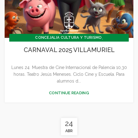
,
CONCEJALIA CULTURA Y TURISMO
,
,
CONCEJALÍA DEPORTES
CONCEJALÍA FESTEJOS
CARNAVAL 2025 VILLAMURIEL
,
,
,
,
CULTURA
DEPORTES
FESTEJOS
GENERAL
,
JUVENTUD - INFANCIA
SIN CATEGORÍA
Lunes 24 Muestra de Cine Internacional de Palencia 10,30
horas. Teatro Jesús Meneses. Ciclo Cine y Escuela. Para
alumnos d...
CONTINUE READING
24
ABR