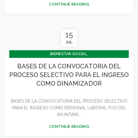
CONTINUE READING
15
JUL
,
BIENESTAR SOCIAL
,
CONCEJALÍA BARRIOS Y BIENESTAR SOCIAL
BASES DE LA CONVOCATORIA DEL
,
CONCEJALIA CULTURA Y TURISMO
PROCESO SELECTIVO PARA EL INGRESO
,
CONCEJALÍA DEPORTES
COMO DINAMIZADOR
,
CONCEJALÍA JUVENTUD INFANCIA Y PARTICIPACIÓN
GENERAL
BASES DE LA CONVOCATORIA DEL PROCESO SELECTIVO
PARA EL INGRESO COMO PERSONAL LABORAL FIJO DEL
AYUNTAMI...
CONTINUE READING