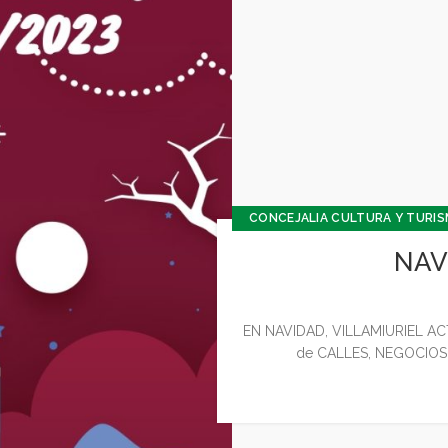
CONCEJALIA CULTURA Y TURI
CONCEJALÍA JUVENTUD INFANCI
NAV
GENE
EN NAVIDAD, VILLAMIURIEL A
de CALLES, NEGOCIOS 