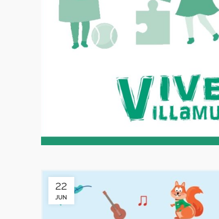
22
JUN