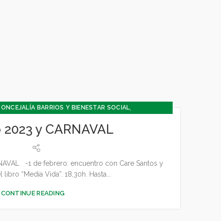
,
ONCEJALÍA BARRIOS Y BIENESTAR SOCIAL
,
,
,
SMO
CONCEJALÍA DEPORTES
CONCEJALÍA FESTEJOS
o 2023 y CARNAVAL
,
,
,
,
A Y PARTICIPACIÓN
CULTURA
DEPORTES
FESTEJOS
,
ENTUD - INFANCIA
MEDIO AMBIENTE
VAL -1 de febrero: encuentro con Care Santos y
 libro “Media Vida”. 18,30h. Hasta...
CONTINUE READING