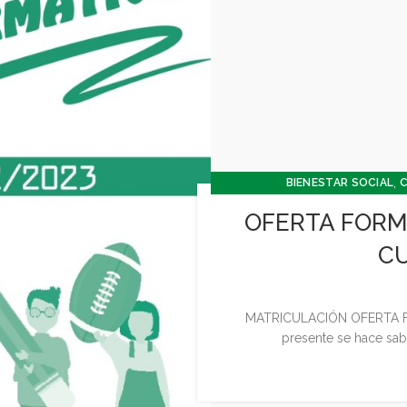
,
BIENESTAR SOCIAL
C
CONCEJALIA CULT
OFERTA FORMA
CONCEJALÍA JUVENTUD INFANCI
C
MATRICULACIÓN OFERTA FO
presente se hace sa