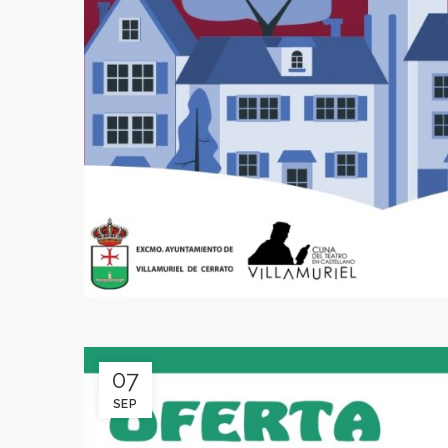
07
SEP