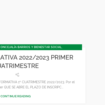
,
ONCEJALÍA BARRIOS Y BIENESTAR SOCIAL
,
,
URA Y TURISMO
CONCEJALÍA DEPORTES
TIVA 2022/2023 PRIMER
,
,
,
,
A Y PARTICIPACIÓN
CULTURA
DEPORTES
GENERAL
UATRIMESTRE
JUVENTUD - INFANCIA
RMATIVA 1º CUATRIMESTRE 2022/2023. Por el
ber QUE SE ABRE EL PLAZO DE INSCRIPC...
CONTINUE READING