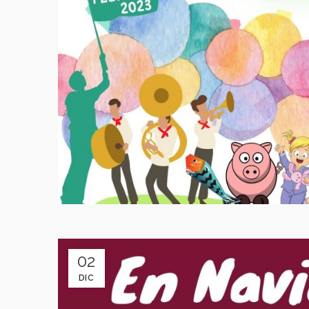
02
DIC