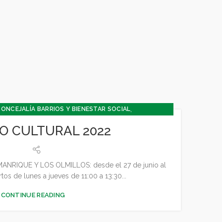
,
ONCEJALÍA BARRIOS Y BIENESTAR SOCIAL
,
,
URA Y TURISMO
CONCEJALÍA DEPORTES
O CULTURAL 2022
,
,
,
,
A Y PARTICIPACIÓN
CULTURA
DEPORTES
FESTEJOS
,
ENTUD - INFANCIA
MEDIO AMBIENTE
RIQUE Y LOS OLMILLOS: desde el 27 de junio al
tos de lunes a jueves de 11:00 a 13:30...
CONTINUE READING