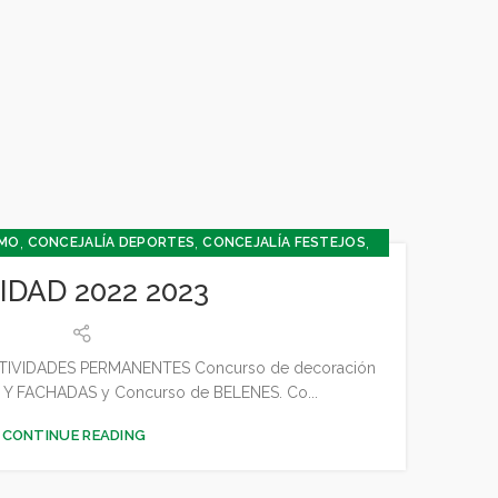
,
,
,
SMO
CONCEJALÍA DEPORTES
CONCEJALÍA FESTEJOS
,
,
,
,
A Y PARTICIPACIÓN
CULTURA
DEPORTES
FESTEJOS
IDAD 2022 2023
,
RAL
JUVENTUD - INFANCIA
CTIVIDADES PERMANENTES Concurso de decoración
Y FACHADAS y Concurso de BELENES. Co...
CONTINUE READING