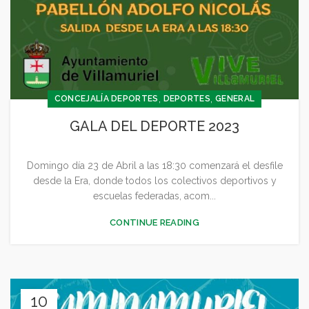
,
,
CONCEJALÍA DEPORTES
DEPORTES
GENERAL
GALA DEL DEPORTE 2023
Domingo día 23 de Abril a las 18:30 comenzará el desfile
desde la Era, donde todos los colectivos deportivos y
escuelas federadas, acom...
CONTINUE READING
10