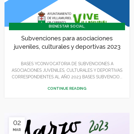
,
BIENESTAR SOCIAL
,
CONCEJALÍA BARRIOS Y BIENESTAR SOCIAL
Subvenciones para asociaciones
,
CONCEJALIA CULTURA Y TURISMO
juveniles, culturales y deportivas 2023
,
CONCEJALÍA DEPORTES
,
CONCEJALÍA JUVENTUD INFANCIA Y PARTICIPACIÓN
BASES YCONVOCATORIA DE SUBVENCIONES A
,
,
,
CULTURA
DEPORTES
GENERAL
JUVENTUD - INFANCIA
ASOCIACIONES JUVENILES, CULTURALES Y DEPORTIVAS
CORRESPONDIENTES AL AÑO 2023 BASES SUBVENCIO...
CONTINUE READING
02
MAR