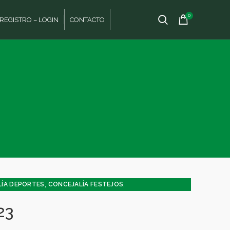
0
REGISTRO – LOGIN
CONTACTO
,
,
ÍA DEPORTES
CONCEJALÍA FESTEJOS
,
UD - INFANCIA
MEDIO AMBIENTE
23