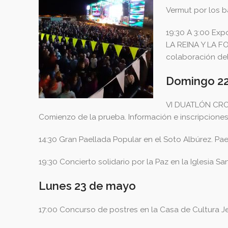
Vermut por los b
19:30 A 3:00 Exp
LA REINA Y LA FO
colaboración del
Domingo 2
VI DUATLÓN CROSS
Comienzo de la prueba. Información e inscripciones e
14:30 Gran Paellada Popular en el Soto Albúrez. Pael
19:30 Concierto solidario por la Paz en la Iglesia S
Lunes 23 de mayo
17:00 Concurso de postres en la Casa de Cultura J