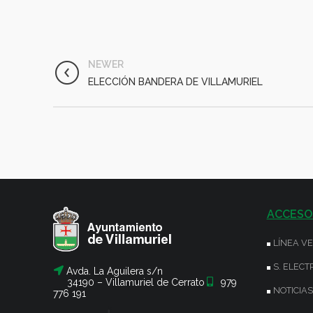
NEWER
ELECCIÓN BANDERA DE VILLAMURIEL
ACCESO
LÍNEA V
S. ELECT
Avda. La Aguilera s/n
34190 – Villamuriel de Cerrato
979
NOTICIAS
776 191