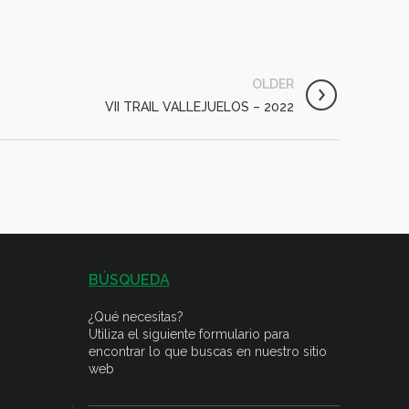
OLDER
VII TRAIL VALLEJUELOS – 2022
BÚSQUEDA
¿Qué necesitas?
Utiliza el siguiente formulario para
encontrar lo que buscas en nuestro sitio
web