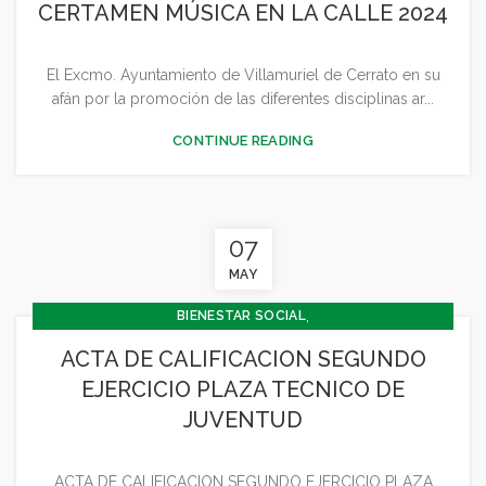
CERTAMEN MÚSICA EN LA CALLE 2024
,
CONCEJALÍA JUVENTUD INFANCIA Y PARTICIPACIÓN
,
,
,
,
CULTURA
FESTEJOS
GENERAL
JUVENTUD - INFANCIA
El Excmo. Ayuntamiento de Villamuriel de Cerrato en su
SIN CATEGORÍA
afán por la promoción de las diferentes disciplinas ar...
CONTINUE READING
07
MAY
,
BIENESTAR SOCIAL
,
CONCEJALÍA BARRIOS Y BIENESTAR SOCIAL
ACTA DE CALIFICACION SEGUNDO
,
CONCEJALIA CULTURA Y TURISMO
EJERCICIO PLAZA TECNICO DE
,
CONCEJALÍA ECONOMÍA
JUVENTUD
,
CONCEJALÍA JUVENTUD INFANCIA Y PARTICIPACIÓN
,
,
FESTEJOS
GENERAL
JUVENTUD - INFANCIA
ACTA DE CALIFICACION SEGUNDO EJERCICIO PLAZA