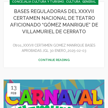
,
,
CONCEJALIA CULTURA Y TURISMO
CULTURA
GENERAL
BASES REGULADORAS DEL XXXVII
CERTAMEN NACIONAL DE TEATRO
AFICIONADO “GÓMEZ MANRIQUE” DE
VILLAMURIEL DE CERRATO
Otros_XXXVII CERTAMEN GOMEZ MANRIQUE BASES
APROBADAS JGL 30 ENERO_2025-02-03
CONTINUE READING
13
FEB