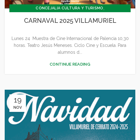
,
CONCEJALIA CULTURA Y TURISMO
,
,
CONCEJALÍA DEPORTES
CONCEJALÍA FESTEJOS
CARNAVAL 2025 VILLAMURIEL
,
,
,
,
CULTURA
DEPORTES
FESTEJOS
GENERAL
,
JUVENTUD - INFANCIA
SIN CATEGORÍA
Lunes 24 Muestra de Cine Internacional de Palencia 10,30
horas. Teatro Jesús Meneses. Ciclo Cine y Escuela. Para
alumnos d...
CONTINUE READING
19
NOV