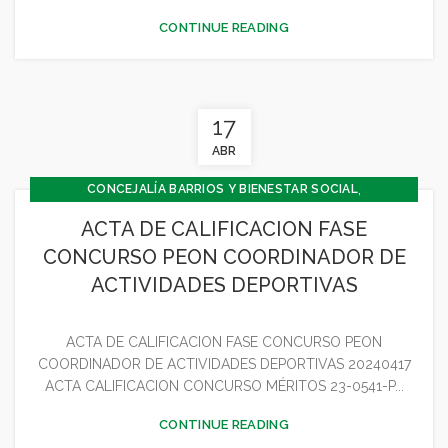
CONTINUE READING
17
ABR
,
CONCEJALÍA BARRIOS Y BIENESTAR SOCIAL
,
CONCEJALIA CULTURA Y TURISMO
ACTA DE CALIFICACION FASE
,
,
CONCEJALÍA DEPORTES
CONCEJALÍA ECONOMÍA
CONCURSO PEON COORDINADOR DE
,
CONCEJALÍA JUVENTUD INFANCIA Y PARTICIPACIÓN
ACTIVIDADES DEPORTIVAS
,
,
DEPORTES
GENERAL
JUVENTUD - INFANCIA
ACTA DE CALIFICACION FASE CONCURSO PEON
COORDINADOR DE ACTIVIDADES DEPORTIVAS 20240417
ACTA CALIFICACION CONCURSO MÉRITOS 23-0541-P...
CONTINUE READING