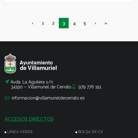
‹
1
2
3
4
5
›
»
Avda. La Aguilera s/n
34190 – Villamuriel de Cerrato
979 776 191
informacion@villamurieldecerrato.es
ACCESOS DIRECTOS
LÍNEA VERDE
BOLSA DE CV