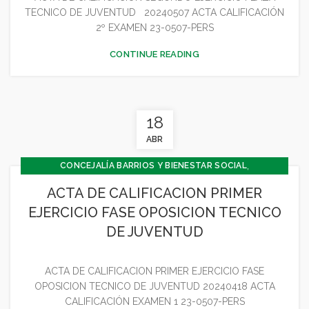
TECNICO DE JUVENTUD 20240507 ACTA CALIFICACIÓN
2º EXAMEN 23-0507-PERS
CONTINUE READING
18
ABR
,
CONCEJALÍA BARRIOS Y BIENESTAR SOCIAL
,
CONCEJALIA CULTURA Y TURISMO
ACTA DE CALIFICACION PRIMER
,
CONCEJALÍA ECONOMÍA
EJERCICIO FASE OPOSICION TECNICO
,
CONCEJALÍA JUVENTUD INFANCIA Y PARTICIPACIÓN
DE JUVENTUD
,
,
CULTURA
GENERAL
JUVENTUD - INFANCIA
ACTA DE CALIFICACION PRIMER EJERCICIO FASE
OPOSICION TECNICO DE JUVENTUD 20240418 ACTA
CALIFICACIÓN EXAMEN 1 23-0507-PERS