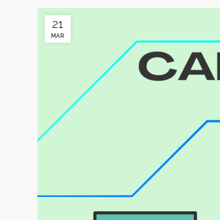
21
MAR