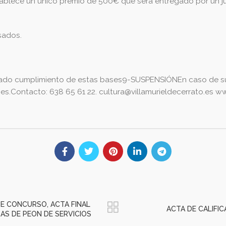
ablece un único premio de 500€ que será entregado por un j
sados.
ligado cumplimiento de estas bases9-SUSPENSIÓNEn caso de su
ses.Contacto: 638 65 61 22.
cultura@villamurieldecerrato.es
www
E CONCURSO, ACTA FINAL
ACTA DE CALIFI
S DE PEON DE SERVICIOS