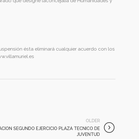
urado que designe laconcejalía de Humanidades y
spensión ésta eliminará cualquier acuerdo con los
.villamuriel.es
OLDER
CACION SEGUNDO EJERCICIO PLAZA TECNICO DE
JUVENTUD