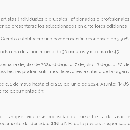
rtistas (individuales o grupales), aficionados o profesionales 
diendo presentarse los seleccionados en anteriores ediciones.
e Cerrato establecerá una compensación económica de 350€ a
endrá una duración mínima de 30 minutos y máxima de 45.
ana de julio de 2024 (6 de julio, 7 de julio, 13 de julio, 20 de jul
as fechas podrán sufrir modificaciones a criterio de la organi
de el 1 de mayo hasta el día 10 de junio de 2024. Asunto: “MÚ
iente documentación:
do: sinopsis, vídeo (sin necesidad de que este sea de carácte
documento de identidad (DNI o NIF) de la persona responsable