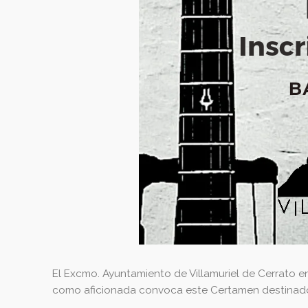
El Excmo. Ayuntamiento de Villamuriel de Cerrato en
como aficionada convoca este Certamen destinado a