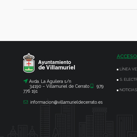
ACCESO
LÍNEA V
S. ELECT
Avda. La Aguilera s/n
34190 – Villamuriel de Cerrato
979
NOTICIAS
776 191
informacion@villamurieldecerrato.es