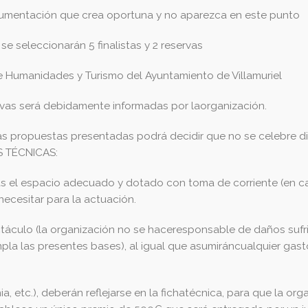
ocumentación que crea oportuna y no aparezca en este punto
e seleccionarán 5 finalistas y 2 reservas
 de Humanidades y Turismo del Ayuntamiento de Villamuriel
rvas será debidamente informadas por laorganización.
 las propuestas presentadas podrá decidir que no se celebre 
S TÉCNICAS:
ñías el espacio adecuado y dotado con toma de corriente (en 
necesitar para la actuación.
ctáculo (la organización no se haceresponsable de daños suf
pla las presentes bases), al igual que asumiráncualquier ga
nia, etc.), deberán reflejarse en la fichatécnica, para que la o