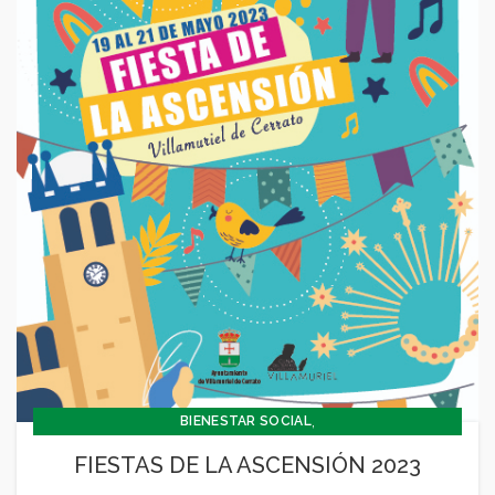
,
BIENESTAR SOCIAL
,
CONCEJALÍA BARRIOS Y BIENESTAR SOCIAL
FIESTAS DE LA ASCENSIÓN 2023
,
CONCEJALIA CULTURA Y TURISMO