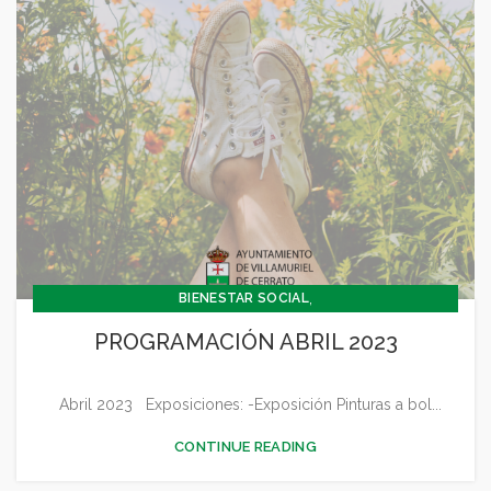
,
BIENESTAR SOCIAL
,
CONCEJALÍA BARRIOS Y BIENESTAR SOCIAL
PROGRAMACIÓN ABRIL 2023
,
CONCEJALIA CULTURA Y TURISMO
,
CONCEJALÍA JUVENTUD INFANCIA Y PARTICIPACIÓN
Abril 2023 Exposiciones: -Exposición Pinturas a bol...
,
,
,
,
CULTURA
DEPORTES
FESTEJOS
GENERAL
JUVENTUD - INFANCIA
CONTINUE READING