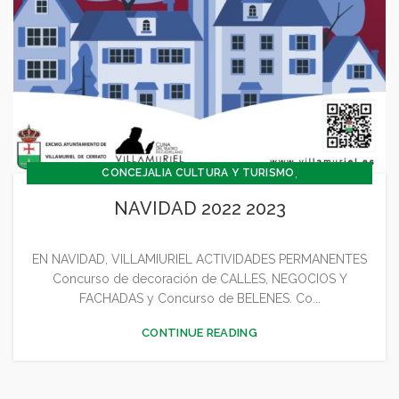
,
CONCEJALIA CULTURA Y TURISMO
,
,
CONCEJALÍA DEPORTES
CONCEJALÍA FESTEJOS
NAVIDAD 2022 2023
,
CONCEJALÍA JUVENTUD INFANCIA Y PARTICIPACIÓN
,
,
,
,
CULTURA
DEPORTES
FESTEJOS
GENERAL
EN NAVIDAD, VILLAMIURIEL ACTIVIDADES PERMANENTES
JUVENTUD - INFANCIA
Concurso de decoración de CALLES, NEGOCIOS Y
FACHADAS y Concurso de BELENES. Co...
CONTINUE READING