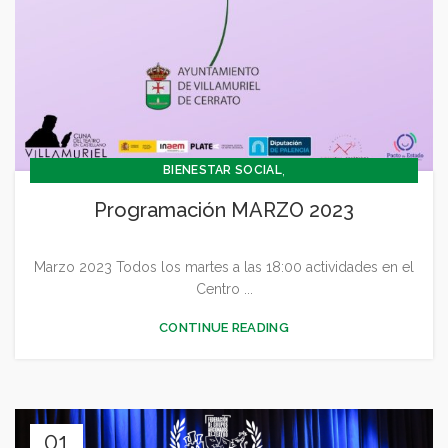
,
BIENESTAR SOCIAL
,
CONCEJALÍA BARRIOS Y BIENESTAR SOCIAL
Programación MARZO 2023
,
CONCEJALIA CULTURA Y TURISMO
,
,
CONCEJALÍA DEPORTES
CONCEJALÍA FESTEJOS
Marzo 2023 Todos los martes a las 18:00 actividades en el
,
CONCEJALÍA JUVENTUD INFANCIA Y PARTICIPACIÓN
Centro ...
,
,
,
,
CULTURA
DEPORTES
FESTEJOS
GENERAL
,
JUVENTUD - INFANCIA
MEDIO AMBIENTE
CONTINUE READING
01