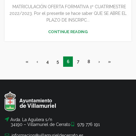
MATRICULACIÓN OFERTA FORMATIVA 1º CUATRIMESTRE
,
,
,
CULTURA
DEPORTES
GENERAL
JUVENTUD - INFANCIA
2022/2023. Por el presente se hace saber QUE SE ABRE EL
PLAZO DE INSCRIPC...
CONTINUE READING
«
‹
4
5
6
7
8
›
»
Avda. La Aguilera s/n
34190 – Villamuriel de Cerrato
979 776 191
informacion@villamurieldecerrato.es