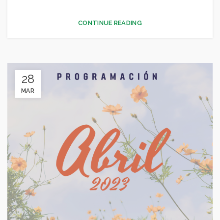
,
,
CONCEJALÍA DEPORTES
CONCEJALÍA FESTEJOS
,
CONCEJALÍA JUVENTUD INFANCIA Y PARTICIPACIÓN
CONTINUE READING
,
,
,
,
CULTURA
DEPORTES
FESTEJOS
GENERAL
,
JUVENTUD - INFANCIA
MEDIO AMBIENTE
28
MAR