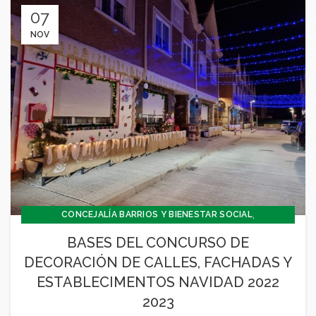
07
NOV
,
CONCEJALÍA BARRIOS Y BIENESTAR SOCIAL
,
CONCEJALIA CULTURA Y TURISMO
BASES DEL CONCURSO DE
,
CONCEJALÍA JUVENTUD INFANCIA Y PARTICIPACIÓN
DECORACIÓN DE CALLES, FACHADAS Y
,
,
,
,
CULTURA
DEPORTES
FESTEJOS
GENERAL
ESTABLECIMENTOS NAVIDAD 2022
,
JUVENTUD - INFANCIA
SIN CATEGORÍA
2023