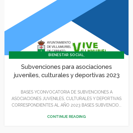
,
BIENESTAR SOCIAL
,
CONCEJALÍA BARRIOS Y BIENESTAR SOCIAL
Subvenciones para asociaciones
,
CONCEJALIA CULTURA Y TURISMO
juveniles, culturales y deportivas 2023
,
CONCEJALÍA DEPORTES
,
CONCEJALÍA JUVENTUD INFANCIA Y PARTICIPACIÓN
BASES YCONVOCATORIA DE SUBVENCIONES A
,
,
,
CULTURA
DEPORTES
GENERAL
JUVENTUD - INFANCIA
ASOCIACIONES JUVENILES, CULTURALES Y DEPORTIVAS
CORRESPONDIENTES AL AÑO 2023 BASES SUBVENCIO...
CONTINUE READING