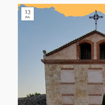
13
JUL