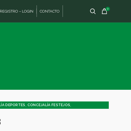
0
REGISTRO – LOGIN
CONTACTO
,
,
ÍA DEPORTES
CONCEJALÍA FESTEJOS
,
TUD - INFANCIA
SIN CATEGORÍA
3