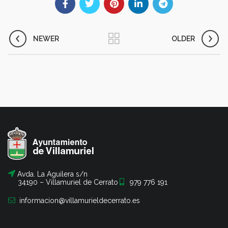
NEWER
OLDER
Avda. La Aguilera s/n
34190 – Villamuriel de Cerrato
979 776 191
informacion@villamurieldecerrato.es