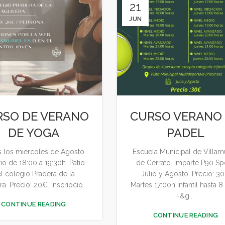
21
JUN
RSO DE VERANO
CURSO VERANO
DE YOGA
PADEL
 los miércoles de Agosto.
Escuela Municipal de Villam
io de 18:00 a 19:30h. Patio
de Cerrato. Imparte P90 Spo
l colegio Pradera de la
Julio y Agosto. Precio: 3
ra. Precio: 20€. Inscripcio...
Martes 17:00h Infantil hasta 8
-&g...
CONTINUE READING
CONTINUE READING