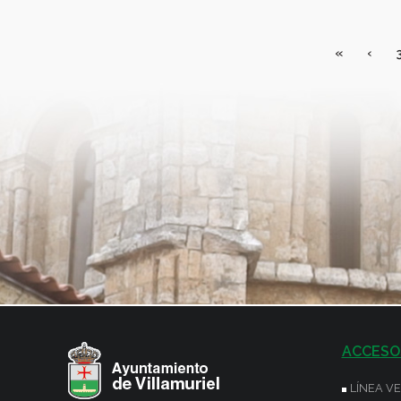
«
‹
ACCESO
LÍNEA V