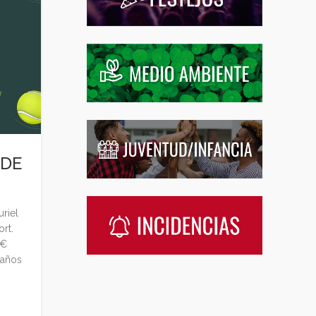
 DE
uriel
rt.
0€
 años