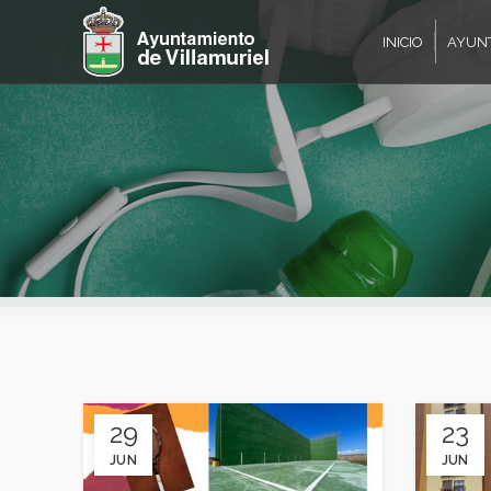
INICIO
AYUN
29
23
JUN
JUN