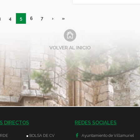
3
4
5
6
7
›
»
VOLVER AL INICIO
S DIRECTOS
REDES SOCIALES
ERDE
BOLSA DE CV
Ayuntamiento de Villamuriel