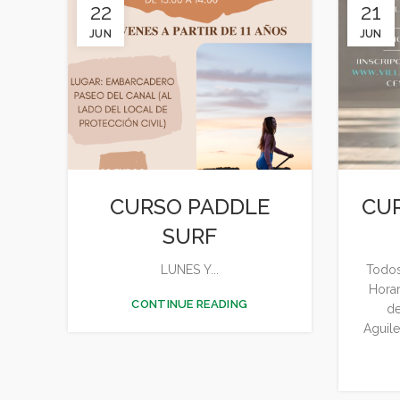
22
21
JUN
JUN
CURSO PADDLE
CU
SURF
LUNES Y...
Todos
Horar
CONTINUE READING
de
Aguile