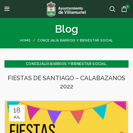
0
Blog
HOME
CONCEJALÍA BARRIOS Y BIENESTAR SOCIAL
,
CONCEJALÍA BARRIOS Y BIENESTAR SOCIAL
,
CONCEJALÍA ECONOMÍA
FIESTAS DE SANTIAGO – CALABAZANOS
,
,
CONCEJALÍA JUVENTUD INFANCIA Y PARTICIPACIÓN
FESTEJOS
2022
GENERAL
18
JUL