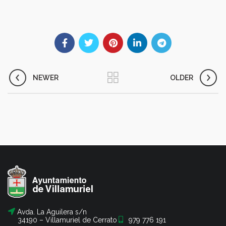
NEWER
OLDER
Avda. La Aguilera s/n
34190 – Villamuriel de Cerrato
979 776 191