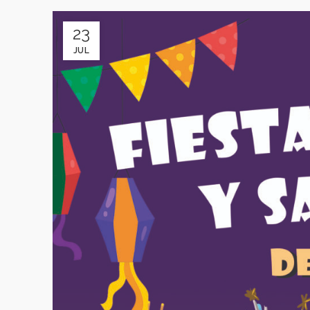
23
JUL