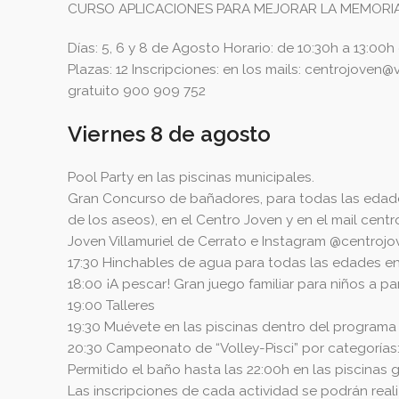
CURSO APLICACIONES PARA MEJORAR LA MEMORI
Días: 5, 6 y 8 de Agosto Horario: de 10:30h a 13:00h
Plazas: 12 Inscripciones: en los mails:
centrojoven@vi
gratuito 900 909 752
Viernes 8 de agosto
Pool Party en las piscinas municipales.
Gran Concurso de bañadores, para todas las edades.
de los aseos), en el Centro Joven y en el mail
centr
Joven Villamuriel de Cerrato e Instagram @centrojov
17:30 Hinchables de agua para todas las edades en 
18:00 ¡A pescar! Gran juego familiar para niños a pa
19:00 Talleres
19:30 Muévete en las piscinas dentro del programa
20:30 Campeonato de “Volley-Pisci” por categorías: i
Permitido el baño hasta las 22:00h en las piscinas 
Las inscripciones de cada actividad se podrán real