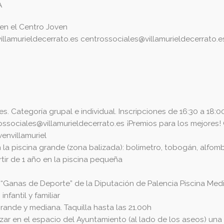
A
 en el Centro Joven
llamurieldecerrato.es
centrossociales@villamurieldecerrato.e
 Categoría grupal e individual. Inscripciones de 16:30 a 18:
ossociales@villamurieldecerrato.es
¡Premios para los mejores!
envillamuriel
la piscina grande (zona balizada): bolimetro, tobogán, alfomb
rtir de 1 año en la piscina pequeña
 “Ganas de Deporte” de la Diputación de Palencia Piscina Med
nfantil y familiar
grande y mediana. Taquilla hasta las 21.00h
izar en el espacio del Ayuntamiento (al lado de los aseos) un