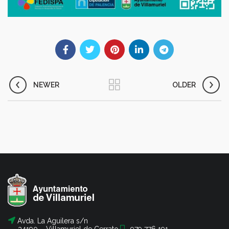
NEWER
OLDER
Avda. La Aguilera s/n