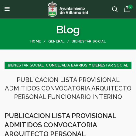
0
Blog
HOME
GENERAL
BIENESTAR SOCIAL
,
BIENESTAR SOCIAL
CONCEJALÍA BARRIOS Y BIENESTAR SOCIAL
,
,
CONCEJALÍA ECONOMÍA
PUBLICACION LISTA PROVISIONAL
,
,
CONCEJALÍA JUVENTUD INFANCIA Y PARTICIPACIÓN
GENERAL
ADMITIDOS CONVOCATORIA ARQUITECTO
JUVENTUD - INFANCIA
PERSONAL FUNCIONARIO INTERINO
PUBLICACION LISTA PROVISIONAL
ADMITIDOS CONVOCATORIA
ARQUITECTO PERSONAL