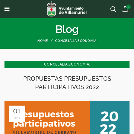
0
Blog
HOME
CONCEJALÍA ECONOMÍA
,
CONCEJALÍA ECONOMÍA
,
,
CONCEJALÍA JUVENTUD INFANCIA Y PARTICIPACIÓN
GENERAL
PROPUESTAS PRESUPUESTOS
JUVENTUD - INFANCIA
PARTICIPATIVOS 2022
01
DIC