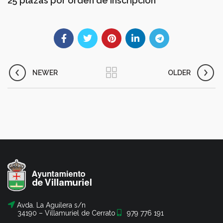
25 plazas por orden de inscripción
NEWER
OLDER
Avda. La Aguilera s/n
34190 – Villamuriel de Cerrato
979 776 191