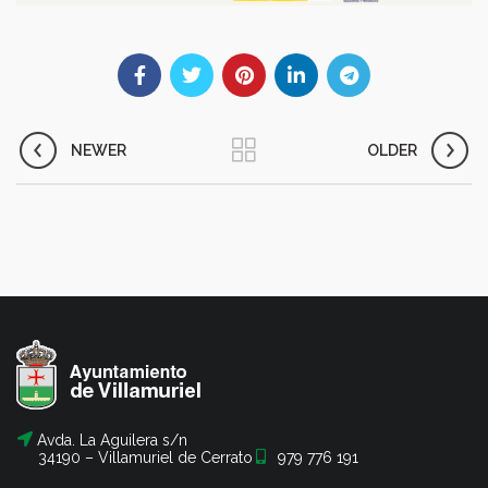
NEWER
OLDER
Avda. La Aguilera s/n
34190 – Villamuriel de Cerrato
979 776 191