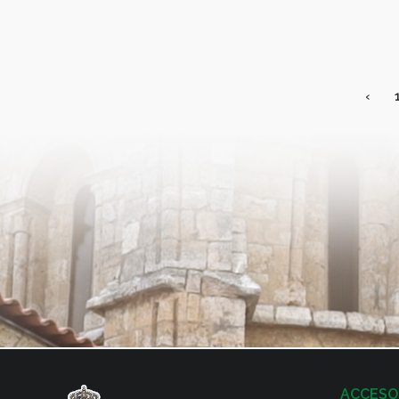
‹
ACCESO