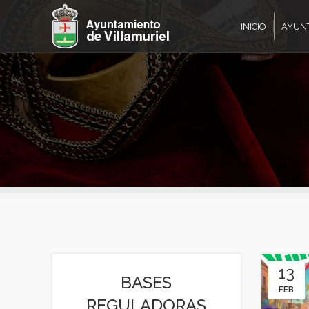
INICIO
AYUN
13
BASES
FEB
REGULADORAS