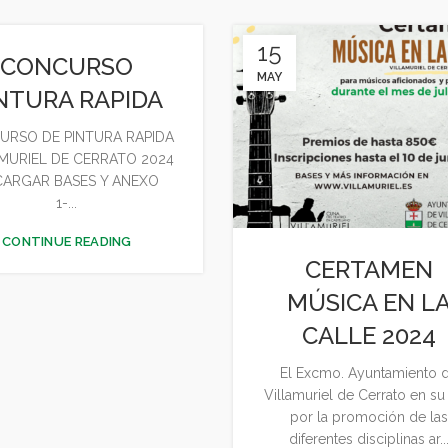
15
CONCURSO
MAY
NTURA RAPIDA
URSO DE PINTURA RAPIDA
MURIEL DE CERRATO 2024
CARGAR BASES Y ANEXO
1-...
CONTINUE READING
CERTAMEN
MÚSICA EN L
CALLE 2024
El Excmo. Ayuntamiento 
Villamuriel de Cerrato en su
por la promoción de la
diferentes disciplinas ar..