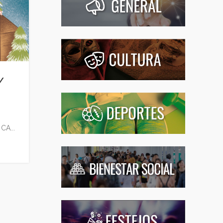
/
A...