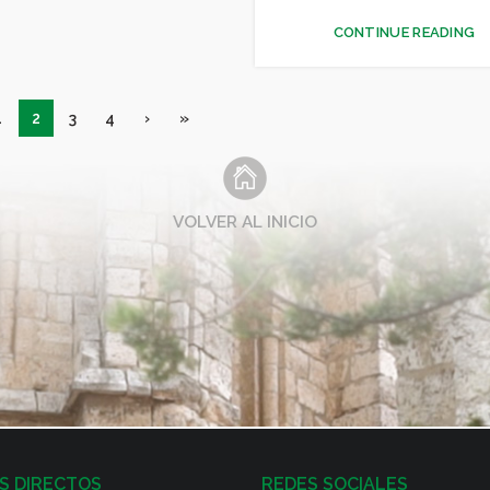
CONTINUE READING
1
2
3
4
›
»
VOLVER AL INICIO
S DIRECTOS
REDES SOCIALES