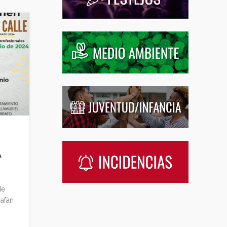
A
de
 afán
s
.