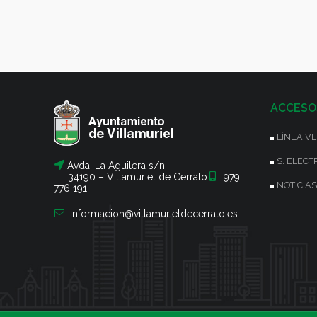
ACCESO
LÍNEA V
S. ELECT
Avda. La Aguilera s/n
34190 – Villamuriel de Cerrato
979
NOTICIAS
776 191
informacion@villamurieldecerrato.es