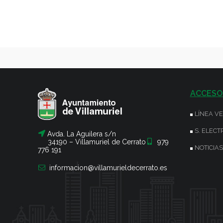
ACCESO
LÍNEA V
S. ELECT
Avda. La Aguilera s/n
34190 – Villamuriel de Cerrato
979
NOTICIAS
776 191
informacion@villamurieldecerrato.es