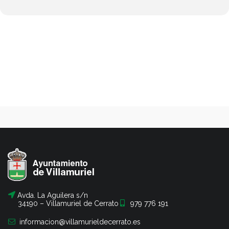
Avda. La Aguilera s/n
34190 – Villamuriel de Cerrato
979 776 191
informacion@villamurieldecerrato.es