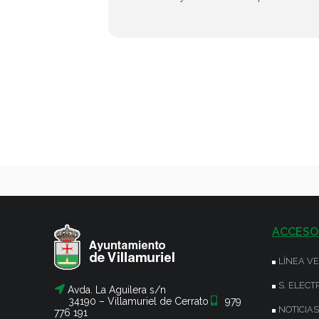
ACCESO
LÍNEA V
S. ELECT
Avda. La Aguilera s/n
34190 – Villamuriel de Cerrato
979
NOTICIAS
776 191