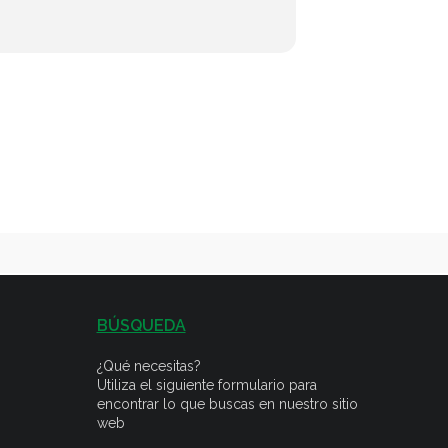
BÚSQUEDA
¿Qué necesitas?
Utiliza el siguiente formulario para
encontrar lo que buscas en nuestro sitio
web