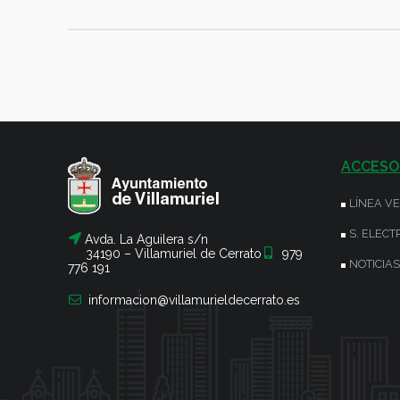
ACCESO
LÍNEA V
S. ELECT
Avda. La Aguilera s/n
34190 – Villamuriel de Cerrato
979
NOTICIAS
776 191
informacion@villamurieldecerrato.es