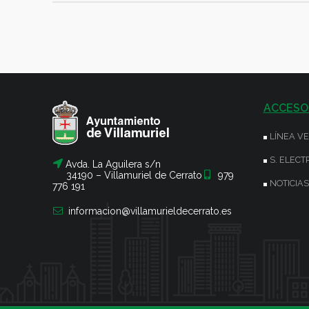
ACCESO
LÍNEA V
S. ELECT
Avda. La Aguilera s/n
34190 – Villamuriel de Cerrato
979
NOTICIAS
776 191
informacion@villamurieldecerrato.es