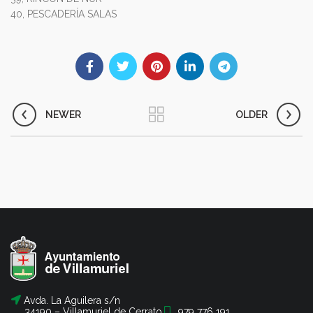
40, PESCADERÍA SALAS
NEWER
OLDER
Avda. La Aguilera s/n
34190 – Villamuriel de Cerrato
979 776 191