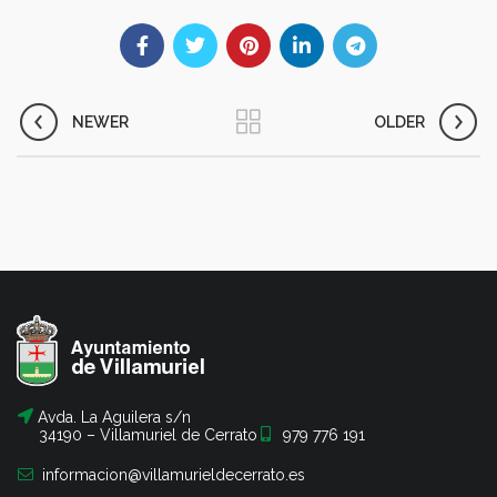
NEWER
OLDER
Avda. La Aguilera s/n
34190 – Villamuriel de Cerrato
979 776 191
informacion@villamurieldecerrato.es