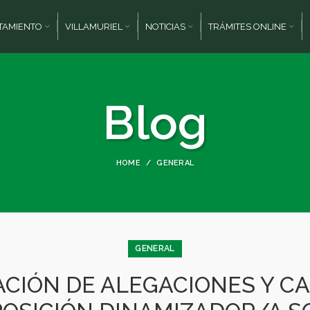
TAMIENTO
VILLAMURIEL
NOTICIAS
TRÁMITES ONLINE
Blog
HOME
GENERAL
GENERAL
CIÓN DE ALEGACIONES Y CAL