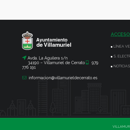
ACCESO
LÍNEA V
S. ELECT
Avda. La Aguilera s/n
34190 – Villamuriel de Cerrato
979
NOTICIAS
776 191
informacion@villamurieldecerrato.es
VILLAMURI