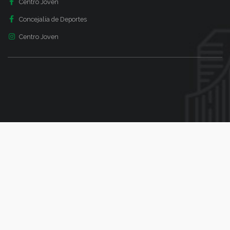
Centro Joven
Concejalía de Deportes
Centro Joven
BÚSQUEDA
¿Qué necesitas?
Utiliza el siguiente formulario para encontrar lo que buscas en
nuestro sitio web
Search