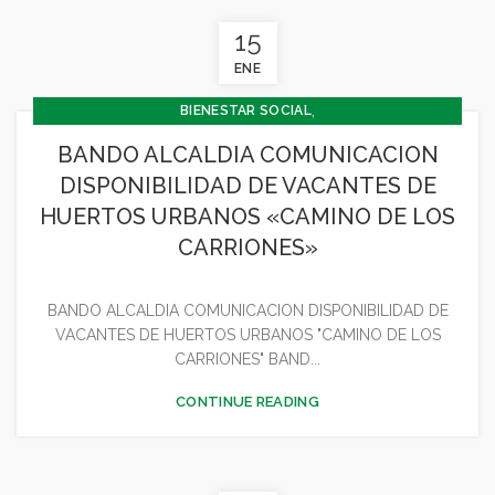
15
ENE
,
BIENESTAR SOCIAL
,
CONCEJALÍA BARRIOS Y BIENESTAR SOCIAL
BANDO ALCALDIA COMUNICACION
,
CONCEJALÍA ECONOMÍA
DISPONIBILIDAD DE VACANTES DE
,
CONCEJALÍA JUVENTUD INFANCIA Y PARTICIPACIÓN
HUERTOS URBANOS «CAMINO DE LOS
,
GENERAL
MEDIO AMBIENTE
CARRIONES»
BANDO ALCALDIA COMUNICACION DISPONIBILIDAD DE
VACANTES DE HUERTOS URBANOS "CAMINO DE LOS
CARRIONES" BAND...
CONTINUE READING