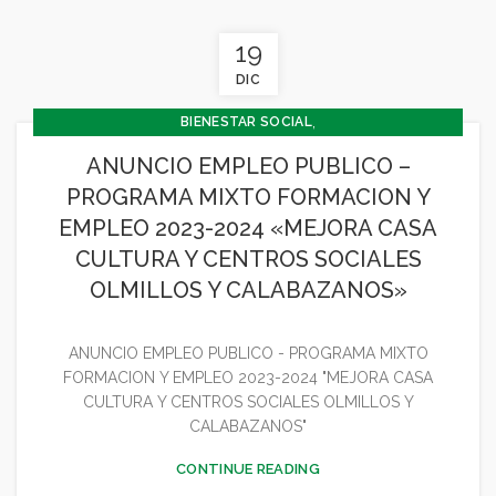
19
DIC
,
BIENESTAR SOCIAL
,
CONCEJALÍA BARRIOS Y BIENESTAR SOCIAL
ANUNCIO EMPLEO PUBLICO –
,
CONCEJALÍA ECONOMÍA
PROGRAMA MIXTO FORMACION Y
,
CONCEJALÍA JUVENTUD INFANCIA Y PARTICIPACIÓN
EMPLEO 2023-2024 «MEJORA CASA
GENERAL
CULTURA Y CENTROS SOCIALES
OLMILLOS Y CALABAZANOS»
ANUNCIO EMPLEO PUBLICO - PROGRAMA MIXTO
FORMACION Y EMPLEO 2023-2024 "MEJORA CASA
CULTURA Y CENTROS SOCIALES OLMILLOS Y
CALABAZANOS"
CONTINUE READING