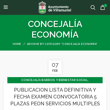
0
CONCEJALÍA
ECONOMÍA
HOME
ARCHIVE BY CATEGORY "CONCEJALÍA ECONOMÍA"
07
FEB
,
CONCEJALÍA BARRIOS Y BIENESTAR SOCIAL
,
CONCEJALÍA ECONOMÍA
PUBLICACION LISTA DEFINITIVA Y
,
CONCEJALÍA JUVENTUD INFANCIA Y PARTICIPACIÓN
FECHA EXAMEN CONVOCATORIA 5
,
GENERAL
JUVENTUD - INFANCIA
PLAZAS PEON SERVICIOS MULTIPLES