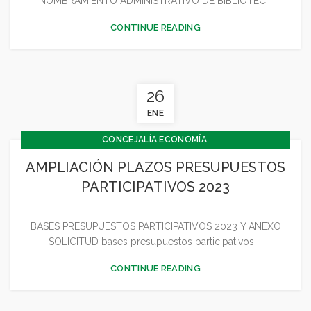
NOMBRAMIENTO ADMINISTRATIVO DE BIBLIOTEC...
CONTINUE READING
26
ENE
,
CONCEJALÍA ECONOMÍA
,
CONCEJALÍA JUVENTUD INFANCIA Y PARTICIPACIÓN
AMPLIACIÓN PLAZOS PRESUPUESTOS
,
GENERAL
JUVENTUD - INFANCIA
PARTICIPATIVOS 2023
BASES PRESUPUESTOS PARTICIPATIVOS 2023 Y ANEXO
SOLICITUD bases presupuestos participativos ...
CONTINUE READING