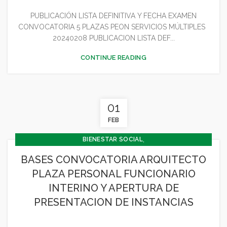
PUBLICACIÓN LISTA DEFINITIVA Y FECHA EXAMEN
CONVOCATORIA 5 PLAZAS PEON SERVICIOS MÚLTIPLES
20240208 PUBLICACION LISTA DEF...
CONTINUE READING
01
FEB
,
BIENESTAR SOCIAL
,
CONCEJALÍA BARRIOS Y BIENESTAR SOCIAL
BASES CONVOCATORIA ARQUITECTO
,
CONCEJALÍA ECONOMÍA
PLAZA PERSONAL FUNCIONARIO
,
CONCEJALÍA JUVENTUD INFANCIA Y PARTICIPACIÓN
INTERINO Y APERTURA DE
GENERAL
PRESENTACION DE INSTANCIAS