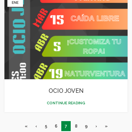
ENE
OCIO JOVEN
CONTINUE READING
«
‹
5
6
7
8
9
›
»