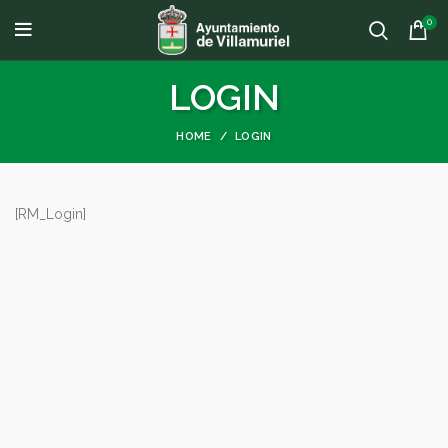
0
LOGIN
HOME
LOGIN
[RM_Login]