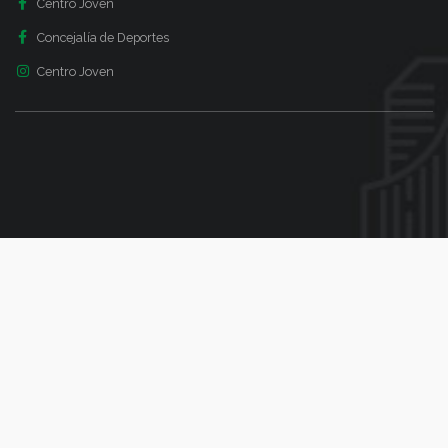
Centro Joven
Concejalía de Deportes
Centro Joven
BÚSQUEDA
¿Qué necesitas?
Utiliza el siguiente formulario para encontrar lo que buscas en
nuestro sitio web
Search